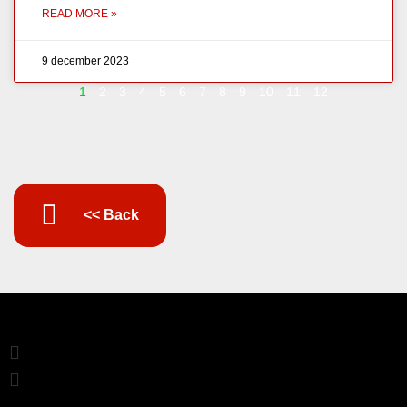
READ MORE »
9 december 2023
1
2
3
4
5
6
7
8
9
10
11
12
<< Back