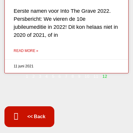
Eerste namen voor Into The Grave 2022.
Persbericht: We vieren de 10e
jubileumeditie in 2022! Dit kon helaas niet in
2020 of 2021, of in
READ MORE »
11 juni 2021
1
2
3
4
5
6
7
8
9
10
11
12
<< Back