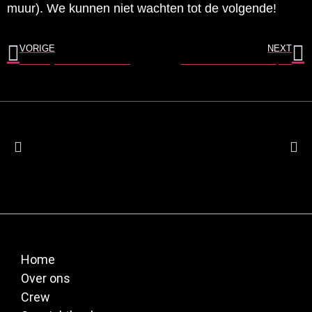
muur). We kunnen niet wachten tot de volgende!
VORIGE
NEXT
Death Angel streamt Xmas Show
Reviver – Carnival Of Souls | CD
Home
Over ons
Crew