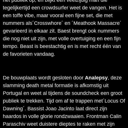
het publiek op, en blijkt een veelzijdig man die
tegelijkertijd een crowdsurfer weet de vangen. Het is
een toffe vibe, maar vooral een fijne set, die met
nummers als´Crosswhore´ en ´Meathook Massacre´
gevarieerd in elkaar zit. Baest brengt ook nummers
die nog niet uit zijn, met volle overtuiging en een fijn
tempo. Beast is beestachtig en is met recht één van
de favorieten vandaag.
De bouwplaats wordt gesloten door
Analepsy
, deze
slamming death metal formatie is afkomstig uit
Portugal en weet al tijdens de soundcheck een groot
publiek te trekken. Tijd om af te trappen met´Locus Of
Dawning´. Bassist Joao Jacinto laat direct zijn
haardos in volle glorie rondzwaaien. Frontman Calin
Paraschiv weet duistere dieptes te raken met zijn