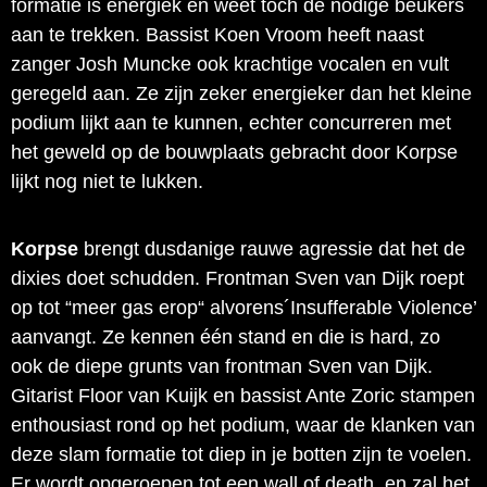
formatie is energiek en weet toch de nodige beukers
aan te trekken. Bassist Koen Vroom heeft naast
zanger Josh Muncke ook krachtige vocalen en vult
geregeld aan. Ze zijn zeker energieker dan het kleine
podium lijkt aan te kunnen, echter concurreren met
het geweld op de bouwplaats gebracht door Korpse
lijkt nog niet te lukken.
Korpse
brengt dusdanige rauwe agressie dat het de
dixies doet schudden. Frontman Sven van Dijk roept
op tot “meer gas erop“ alvorens´Insufferable Violence’
aanvangt. Ze kennen één stand en die is hard, zo
ook de diepe grunts van frontman Sven van Dijk.
Gitarist Floor van Kuijk en bassist Ante Zoric stampen
enthousiast rond op het podium, waar de klanken van
deze slam formatie tot diep in je botten zijn te voelen.
Er wordt opgeroepen tot een wall of death, en zal het