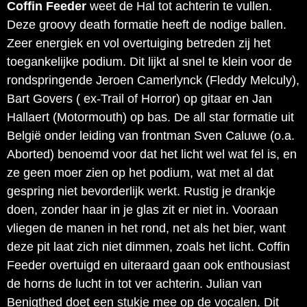
Coffin Feeder
weet de Hal tot achterin te vullen.
Deze groovy death formatie heeft de nodige ballen.
Zeer energiek en vol overtuiging betreden zij het
toegankelijke podium. Dit lijkt al snel te klein voor de
rondspringende Jeroen Camerlynck (Fleddy Melculy),
Bart Govers ( ex-Trail of Horror) op gitaar en Jan
Hallaert (Motormouth) op bas. De all star formatie uit
België onder leiding van frontman Sven Caluwe (o.a.
Aborted) benoemd voor dat het licht wel wat fel is, en
ze geen moer zien op het podium, wat met al dat
gespring niet bevorderlijk werkt. Rustig je drankje
doen, zonder haar in je glas zit er niet in. Vooraan
vliegen de manen in het rond, net als het bier, want
deze pit laat zich niet dimmen, zoals het licht. Coffin
Feeder overtuigd en uiteraard gaan ook enthousiast
de horns de lucht in tot ver achterin. Julian van
Benigthed doet een stukje mee op de vocalen. Dit