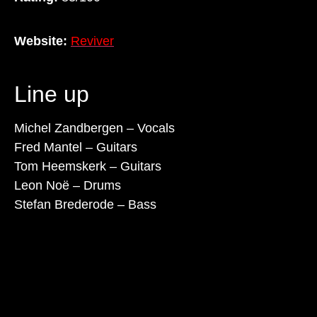
Website:
Reviver
Line up
Michel Zandbergen – Vocals
Fred Mantel – Guitars
Tom Heemskerk – Guitars
Leon Noë – Drums
Stefan Brederode – Bass
Lorem ipsum dolor sit amet, consectetur adipiscing
elit. Ut elit tellus, luctus nec ullamcorper mattis,
pulvinar dapibus leo.