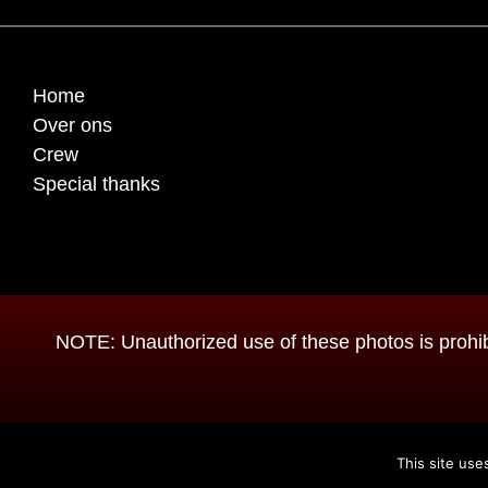
Home
Over ons
Crew
Special thanks
NOTE: Unauthorized use of these photos is prohibi
Metal-Experience.c
This site use