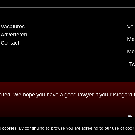
Vacatures
Vol
Adverteren
Me
Contact
Met
Tw
ted. We hope you have a good lawyer if you disregard th
om
|
Copyright notice
|
Disclaimer
|
Powered by
s cookies. By continuing to browse you are agreeing to our use of cook