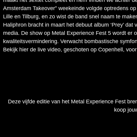
maakt het sextet compleet en hem vinden we achter d
Amsterdam Takeover” weekeinde volgde optredens op h
Lille en Tilburg, en zo wist de band snel naam te make
Haliphron bracht in maart het debuut album ‘Prey’ dat
media. De show op Metal Experience Fest 5 wordt er o
kwaliteitsvermindering. Verwacht bombastische symfoni
Bekijk hier de live video, geschoten op Copenhell, vo
Deze vijfde editie van het Metal Experience Fest b
koop jo