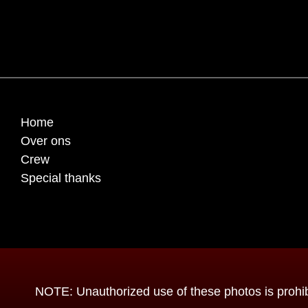
Home
Over ons
Crew
Special thanks
NOTE: Unauthorized use of these photos is prohibi