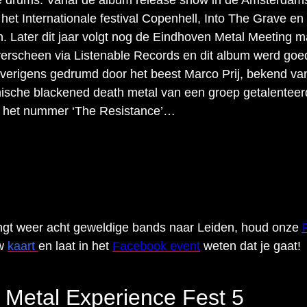
e drums. Vanaf de album release show in de Amsterdamse
et Internationale festival Copenhell, Into The Grave 
n. Later dit jaar volgt nog de Eindhoven Metal Meeting m
 verscheen via Listenable Records en dit album werd goe
verigens gedrumd door het beest Marco Prij, bekend van 
sche blackened death metal van een groep getalenteerde
or het nummer ‘The Resistance’…
rengt weer acht geweldige bands naar Leiden, houd onze
uw
kaart
en laat in het
Facebook event
weten dat je gaat!
Metal Experience Fest 5