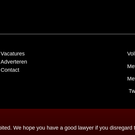
Vacatures
Vol
Adverteren
Me
Contact
Met
Tw
ted. We hope you have a good lawyer if you disregard th