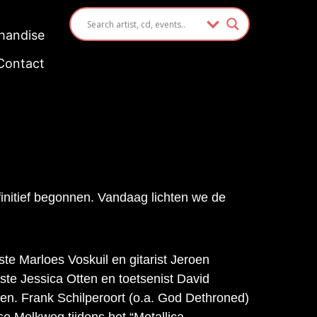
handise
Contact
finitief begonnen. Vandaag lichten we de
te Marloes Voskuil en gitarist Jeroen
te Jessica Otten en toetsenist David
en. Frank Schilperoort (o.a. God Dethroned)