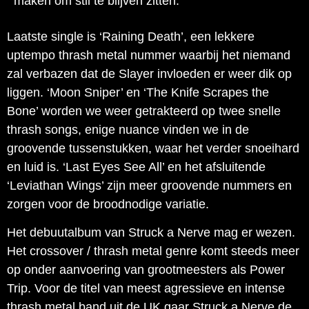
maken om stil te blijven zitten.
Laatste single is ‘Raining Death’, een lekkere
uptempo thrash metal nummer waarbij het niemand
zal verbazen dat de Slayer invloeden er weer dik op
liggen. ‘Moon Sniper’ en ‘The Knife Scrapes the
Bone’ worden we weer getrakteerd op twee snelle
thrash songs, enige nuance vinden we in de
groovende tussenstukken, waar het verder snoeihard
en luid is. ‘Last Eyes See All’ en het afsluitende
‘Leviathan Wings’ zijn meer groovende nummers en
zorgen voor de broodnodige variatie.
Het debuutalbum van Struck a Nerve mag er wezen.
Het crossover / thrash metal genre komt steeds meer
op onder aanvoering van grootmeesters als Power
Trip. Voor de titel van meest agressieve en intense
thrash metal band uit de UK gaar Struck a Nerve de