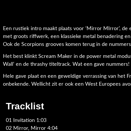
Een rustiek intro maakt plaats voor ‘Mirror MIrror’, de
met groots riffwerk, een klassieke metal benadering e
Ook de Scorpions grooves komen terug in de nummers al
Het best klinkt Scream Maker in de power metal modus: 
Wall‘ en de thrashy titeltrack. Wat een gave nummers! ‘T
Hele gave plaat en een geweldige verrassing van het F
onbekende. Wellicht zit er ook een West Europees avont
Tracklist
01 Invitation 1:03
02 Mirror, Mirror 4:04