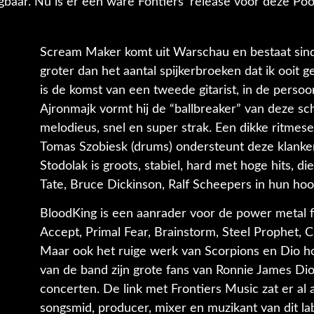
jgbaar. Nu is er een ware Fontiers’ release voor deze Poo
Scream Maker komt uit Warschau en bestaat sinds
groter dan het aantal spijkerbroeken dat ik ooit 
is de komst van een tweede gitarist, in de perso
Ajronmajk vormt hij de “ballbreaker” van deze schi
melodieus, snel en super strak. Een dikke ritmese
Tomas Szobiesk (drums) ondersteunt deze klanke
Stodolak is groots, stabiel, hard met hoge hits, 
Tate, Bruce Dickinson, Ralf Scheepers in hun hoo
BloodKing is een aanrader voor de power metal f
Accept, Primal Fear, Brainstorm, Steel Prophet,
Maar ook het ruige werk van Scorpions en Dio ho
van de band zijn grote fans van Ronnie James Di
concerten. De link met Frontiers Music zat er al
songsmid, producer, mixer en muzikant van dit labe