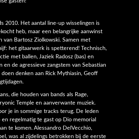
lse gasten!
 2010. Het aantal line-up wisselingen is
gekocht heb, maar een belangrijke aanwinst
on van Bartosz Ziolkowski. Samen met
jf: het gitaarwerk is spetterend! Technisch,
ctie met ballen, Jaziek Radosz (bas) en
n en de agressieve zangstem van Sebastian
die doen denken aan Rick Mythiasin, Geoff
gtijdagen.
ans, die houden van bands als Rage,
 Cryonic Temple en aanverwante muziek.
or je in sommige tracks terug. De leden
o en regelmatig te gast op Dio memorial
 aan te komen. Alessandro DelVecchio,
l, was al zijdelings betrokken bij de eerste