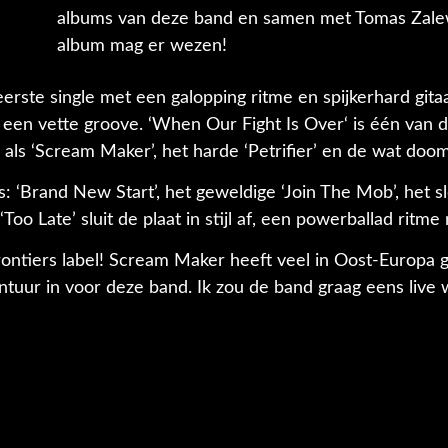
albums van deze band en samen met Tomas Zalews
album mag er wezen!
 eerste single met een galopping ritme en spijkerhard git
n een vette groove. ‘When Our Fight Is Over‘ is één van
s ‘Scream Maker’, het harde ‘Petrifier’ en de wat doom
‘Brand New Start’, het geweldige ‘Join The Mob’, het sl
oo Late’ sluit de plaat in stijl af, een powerballad ritm
rontiers label! Scream Maker heeft veel in Oost-Europa 
uur in voor deze band. Ik zou de band graag eens live w