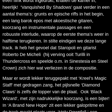
even flink wordt ingedrukt, knallen de kamer in,
heerlijk! ‘Vanquished By Shadows’ gaat verder in een
aantal thema’s: grunts en epische riffs in het begin,
een lang barok epos met akoestische gitaren,
koorzang en instrumentale passages en een
robuuste interlude, waarop de eerste thema’s weer in
halftime terugkeren. In stilte eindigen we deze lange
track. Ik heb het gevoel dat Staropoli en gitarist
Roberto De Micheli (hij verving ooit Turilli in
Thundercross en speelde o.m. in Sinestesia en Steel
Crown) zich hier wat verliezen in de compositie.
Maar er wordt lekker teruggepakt met ‘Kreel’s Magic
Staff’ met gedragen zang, het pijlsnelle ‘Diamond
Claws‘ is zelfs de topper van de plaat. Ook ‘Black
Wizard‘, met zijn nadrukkelijke koorzang, is een bijter!
In ‘A Brand New Hope‘ zit een lekker galopritme en