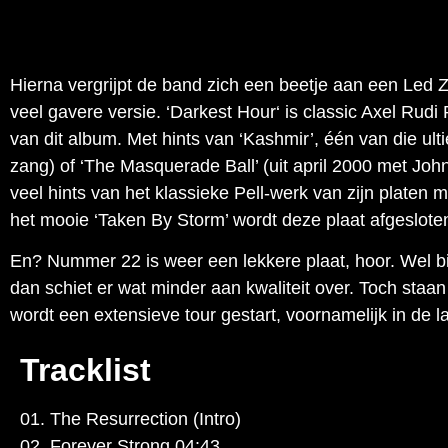
Hierna vergrijpt de band zich een beetje aan een Led Z
veel gavere versie. ‘Darkest Hour‘ is classic Axel Rud
van dit album. Met hints van ‘Kashmir’, één van die ult
zang) of ‘The Masquerade Ball’ (uit april 2000 met John
veel hints van het klassieke Pell-werk van zijn platen
het mooie ‘Taken By Storm’ wordt deze plaat afgeslote
En? Nummer 22 is weer een lekkere plaat, hoor. Wel bi
dan schiet er wat minder aan kwaliteit over. Toch staa
wordt een extensieve tour gestart, voornamelijk in de
Tracklist
01. The Resurrection (Intro)
02. Forever Strong 04:43