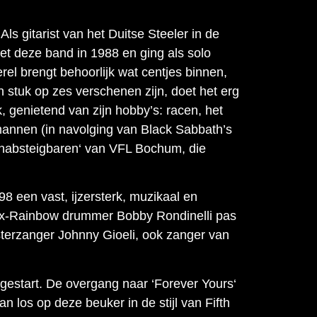
Als gitarist van het Duitse Steeler in de
met deze band in 1988 en ging als solo
rel brengt behoorlijk wat centjes binnen,
n stuk op zes verschenen zijn, doet het erg
, genietend van zijn hobby’s: racen, het
annen (in navolging van Black Sabbath’s
Unabsteigbaren‘ van VFL Bochum, die
998 een vast, ijzersterk, muzikaal en
 ex-Rainbow drummer Bobby Rondinelli pas
 sterzanger Johnny Gioeli, ook zanger van
pgestart. De overgang naar ‘Forever Yours‘
n los op deze beuker in de stijl van Fifth