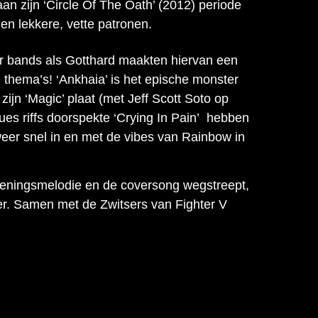
n zijn ‘Circle Of The Oath’ (2012) periode
 en lekkere, vette patronen.
aar bands als Gotthard maakten hiervan een
 thema’s! ‘
Ankhaia’ is het epische monster
ijn ‘Magic’ plaat (met Jeff Scott Soto op
lues riffs doorspekte ‘Crying In Pain’ hebben
weer snel in en met de vibes van Rainbow in
openingsmelodie en de coversong wegstreept,
eker. Samen met de Zwitsers van Fighter V