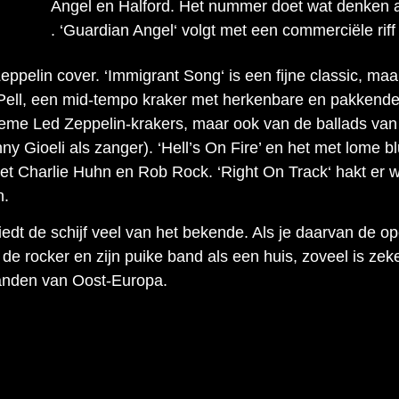
Angel en Halford. Het nummer doet wat denken aa
. ‘Guardian Angel‘ volgt met een commerciële riff
eppelin cover. ‘Immigrant Song‘ is een fijne classic, m
i Pell, een mid-tempo kraker met herkenbare en pakkende
ieme Led Zeppelin-krakers, maar ook van de ballads van z
ny Gioeli als zanger). ‘Hell’s On Fire’ en het met lome b
 met Charlie Huhn en Rob Rock. ‘Right On Track‘ hakt er 
n.
edt de schijf veel van het bekende. Als je daarvan de 
n de rocker en zijn puike band als een huis, zoveel is z
 landen van Oost-Europa.