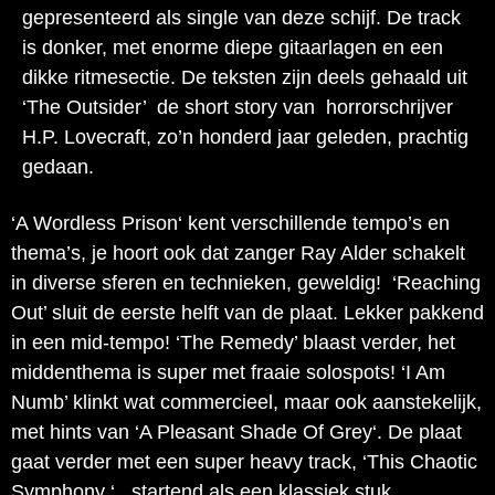
gepresenteerd als single van deze schijf. De track
is donker, met enorme diepe gitaarlagen en een
dikke ritmesectie. De teksten zijn deels gehaald uit
‘The Outsider’ de short story van horrorschrijver
H.P. Lovecraft, zo’n honderd jaar geleden, prachtig
gedaan.
‘A Wordless Prison‘ kent verschillende tempo’s en
thema’s, je hoort ook dat zanger Ray Alder schakelt
in diverse sferen en technieken, geweldig! ‘Reaching
Out’ sluit de eerste helft van de plaat. Lekker pakkend
in een mid-tempo!
‘The Remedy’ blaast verder, het
middenthema is super met fraaie solospots! ‘I Am
Numb’ klinkt wat commercieel, maar ook aanstekelijk,
met hints van ‘A Pleasant Shade Of Grey‘. De plaat
gaat verder met een super heavy track, ‘This Chaotic
Symphony ‘, startend als een klassiek stuk,