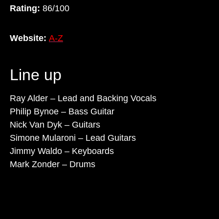
Rating:
86/100
Website:
A-Z
Line up
Ray Alder – Lead and Backing Vocals
Philip Bynoe – Bass Guitar
Nick Van Dyk – Guitars
Simone Mularoni – Lead Guitars
Jimmy Waldo – Keyboards
Mark Zonder – Drums
Lorem ipsum dolor sit amet, consectetur adipiscing
elit. Ut elit tellus, luctus nec ullamcorper mattis,